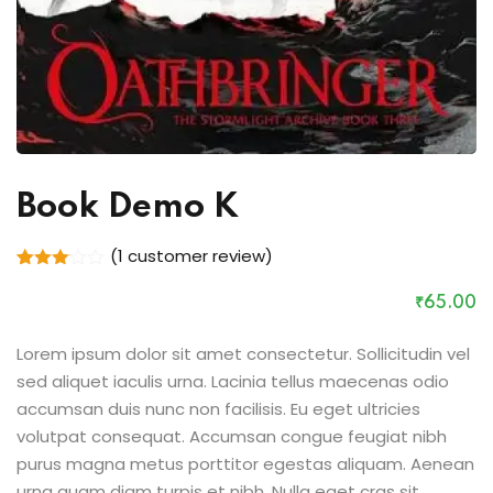
Book Demo K
(
1
customer review)
Rated
1
3.00
₹
65
.00
out of
5
based
Lorem ipsum dolor sit amet consectetur. Sollicitudin vel
on
sed aliquet iaculis urna. Lacinia tellus maecenas odio
customer
rating
accumsan duis nunc non facilisis. Eu eget ultricies
volutpat consequat. Accumsan congue feugiat nibh
purus magna metus porttitor egestas aliquam. Aenean
urna quam diam turpis et nibh. Nulla eget cras sit